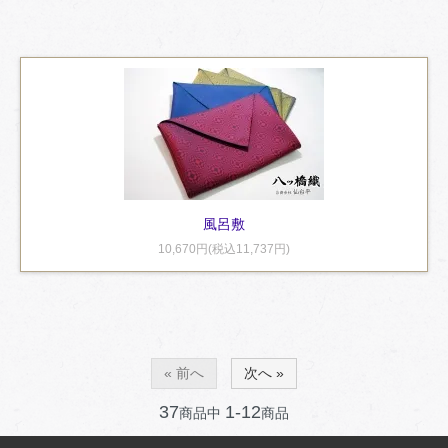
風呂敷
10,670円(税込11,737円)
« 前へ
次へ »
37
1-12
商品中
商品