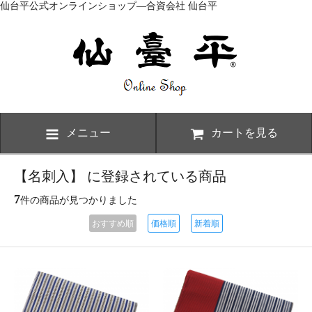
仙台平公式オンラインショップ―合資会社 仙台平
メニュー
カートを見る
【名刺入】 に登録されている商品
7
件の商品が見つかりました
おすすめ順
価格順
新着順