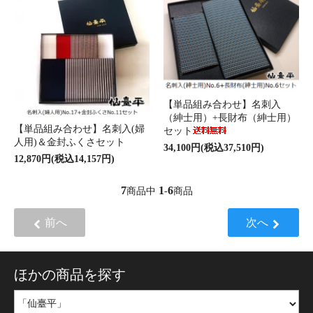
【単品組み合わせ】名刺入
（紳士用）+長財布（紳士用）
【単品組み合わせ】名刺入(婦
セット
人用)＆金封ふくさセット
34,100円(税込37,510円)
12,870円(税込14,157円)
7
1
6
商品中
-
商品
前へ
次へ
ほかの商品を探す